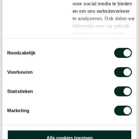
voor social media te bieden
en om ons websiteverkeer
te analyseren. Ook delen we
informatie over uw gebruik
van onze site met onze
partners voor social media,
Toestemmingsselectie
adverteren en analyse.
Noodzakelijk
Deze partners kunnen deze
gegevens combineren met
andere informatie die u aan
Voorkeuren
ze heeft verstrekt of die ze
hebben verzameld op basis
Statistieken
van uw gebruik van hun
services.
Marketing
Alle cookies toestaan