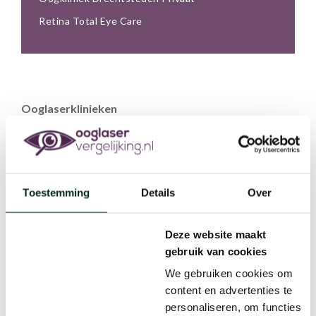
Retina Total Eye Care
Ooglaserklinieken
Wij willen je helpen bij het vinden van de geschikte
kliniek voor jouw ooglaserbehandeling. We vergelijken
klinieken met elkaar op punten als kosten, artsen en
kwaliteit van de behandelproces. We zijn echter wel van
mening dat een behandeling aan bepaalde
Toestemming
Details
Over
kwaliteitseisen moet voldoen, je ogen zijn ten slotte een
van je belangrijkste zintuigen. Daarom hebben wij er voor
gekozen om alleen klinieken op onze website te
Deze website maakt
vermelden die over een
ZKN-keurmerk
beschikken.
gebruik van cookies
We gebruiken cookies om
content en advertenties te
personaliseren, om functies