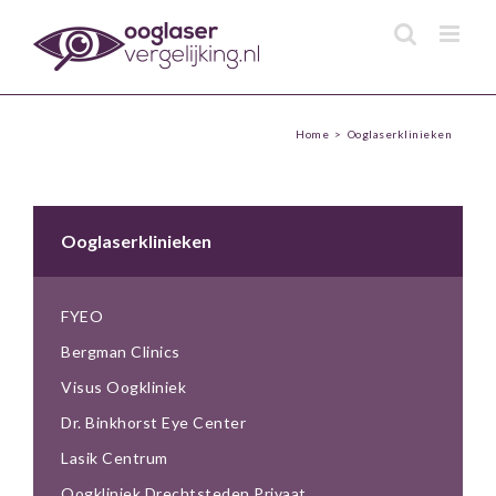
Skip
to
content
Home
>
Ooglaserklinieken
Ooglaserklinieken
FYEO
Bergman Clinics
Visus Oogkliniek
Dr. Binkhorst Eye Center
Lasik Centrum
Oogkliniek Drechtsteden Privaat