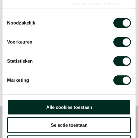
van onze site met onze
METHODE
PRIJS
partners voor social media,
Toestemmingsselectie
adverteren en analyse.
Vooronderzoek
€ 125,-
Noodzakelijk
Deze partners kunnen deze
gegevens combineren met
Lasek
€ 1250,-
andere informatie die u aan
Voorkeuren
ze heeft verstrekt of die ze
IntraLasik
€ 1750,-
hebben verzameld op basis
Statistieken
TransPRK
€ 1450,-
van uw gebruik van hun
services.
Wavefront / Personalised Treatment
€ 350,-
Marketing
Alle cookies toestaan
KLINIEKEN
Selectie toestaan
FYEO