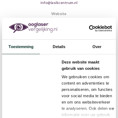
info@lasikcentrum.nl
Website
www.lasikcentrum.nl
Kliniek Boxtel
Bosscheweg 149
5282 WV Boxtel
Toestemming
Details
Over
Lasik Centrum
Deze website maakt
Lasik Centrum is hét centrum voor refractie chirurgie in
gebruik van cookies
de Benelux dat streeft naar optimale klanttevredenheid
We gebruiken cookies om
en het behalen van het beste eindresultaat voor onze
cliënten.
content en advertenties te
Wij willen een “centre of visual excellence” zijn. Dit
personaliseren, om functies
kunnen wij onze cliënten bieden door koploper te zijn op
voor social media te bieden
het gebied van innovatie en hoogstaande kwaliteit
en om ons websiteverkeer
aangezien wij beschikken over de meest accurate en
te analyseren. Ook delen we
snelste ooglaser van Europa.
informatie over uw gebruik