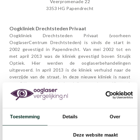
Veerpromenade 22
3353 HG Papendrecht
Oogkliniek Drechtsteden Privaat
Oogkliniek Drechtsteden Privaat (voorheen
OoglaserCentrum Drechtsteden) is sinds de start in
2002 gevestigd in Papendrecht. Van mei 2002 tot en
met april 2013 was de kliniek gevestigd boven Struijk
Optiek. Hier werden de ooglaserbehandelingen
uitgevoerd. In april 2013 is de kliniek verhuisd naar de
overzijde van de straat. In deze nieuwe kliniek is naast
een OK voor ooglaserbehandelingen ook een Klasse 1
OK voor implantlenzen gerealiseerd. Beide
operatiekamers voldoen uiteraard aan de hoge eisen die
er op dit moment door de keurende instanties gesteld
worden. In 2014 heeft zich ook Oogkliniek
Toestemming
Details
Over
Drechtsteden, een kliniek voor verzekerde zorg, in het
pand gevestigd. Vanaf mei 2019 gaat Ooglasercentrum
Drechtsteden verder onder de naam Oogkliniek
Deze website maakt
Drechtsteden Privaat.