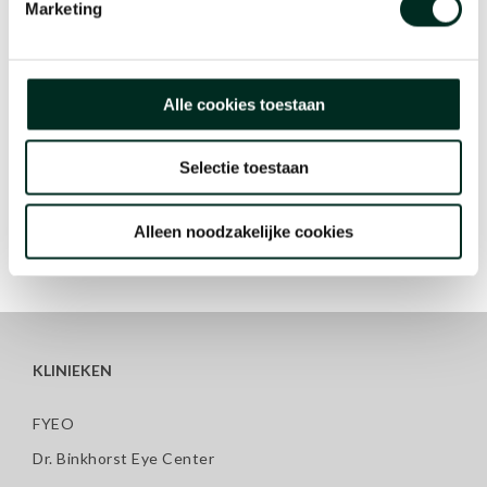
Marketing
Vooronderzoek
€ 100,-
PRK
€ 1195,-
Alle cookies toestaan
Lasek
€ 1295,-
TransPRK
€ 1395,-
Selectie toestaan
Wavefront / Personalised Treatment
€ 250,-
Alleen noodzakelijke cookies
KLINIEKEN
FYEO
Dr. Binkhorst Eye Center